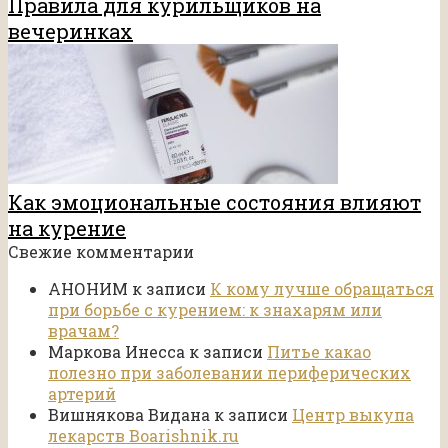
Правила для курильщиков на
вечеринках
Как эмоциональные состояния влияют
на курение
Свежие комментарии
АНОНИМ
к записи
К кому лучше обращаться
при борьбе с курением: к знахарям или
врачам?
Маркова Инесса
к записи
Питье какао
полезно при заболевании периферических
артерий
Вишнякова Видана
к записи
Центр выкупа
лекарств Boarishnik.ru