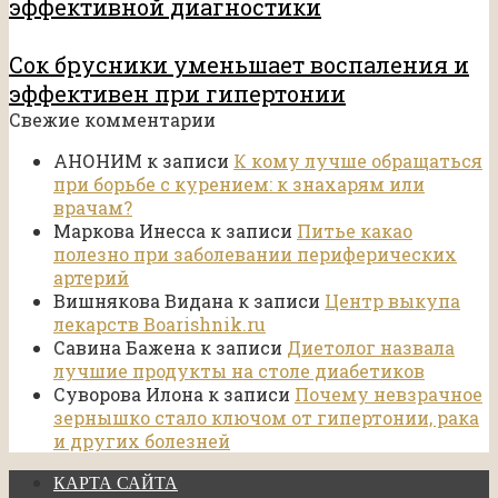
эффективной диагностики
Сок брусники уменьшает воспаления и
эффективен при гипертонии
Свежие комментарии
АНОНИМ
к записи
К кому лучше обращаться
при борьбе с курением: к знахарям или
врачам?
Маркова Инесса
к записи
Питье какао
полезно при заболевании периферических
артерий
Вишнякова Видана
к записи
Центр выкупа
лекарств Boarishnik.ru
Савина Бажена
к записи
Диетолог назвала
лучшие продукты на столе диабетиков
Суворова Илона
к записи
Почему невзрачное
зернышко стало ключом от гипертонии, рака
и других болезней
КАРТА САЙТА