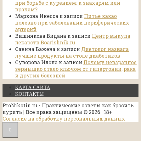
при борьбе с курением: к знахарям или
врачам?
Маркова Инесса
к записи
Питье какао
полезно при заболевании периферических
артерий
Вишнякова Видана
к записи
Центр выкупа
лекарств Boarishnik.ru
Савина Бажена
к записи
Диетолог назвала
лучшие продукты на столе диабетиков
Суворова Илона
к записи
Почему невзрачное
зернышко стало ключом от гипертонии, рака
и других болезней
КАРТА САЙТА
КОНТАКТЫ
ProNikotin.ru - Практические советы как бросить
курить | Все права защищены © 2026 | 18+
Согласие на обработку персональных данных