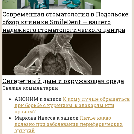
Современная стоматология в Подольске:
обзор клиники SmileDent — вашего
надежного стоматологического центра
Сигаретный дым и окружающая среда
Свежие комментарии
АНОНИМ
к записи
К кому лучше обращаться
при борьбе с курением: к знахарям или
врачам?
Маркова Инесса
к записи
Питье какао
полезно при заболевании периферических
артерий