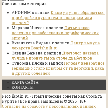
Свежие комментарии
АНОНИМ
к записи
К кому лучше обращаться
при борьбе с курением: к знахарям или
врачам?
Маркова Инесса
к записи
Питье какао
полезно при заболевании периферических
артерий
Вишнякова Видана
к записи
Центр выкупа
лекарств Boarishnik.ru
Савина Бажена
к записи
Диетолог назвала
лучшие продукты на столе диабетиков
Суворова Илона
к записи
Почему невзрачное
зернышко стало ключом от гипертонии, рака
и других болезней
КАРТА САЙТА
КОНТАКТЫ
ProNikotin.ru - Практические советы как бросить
курить | Все права защищены © 2026 | 18+
Согласие на обработку персональных данных