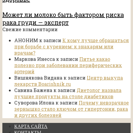
Может ли молоко быть фактором риска
рака груди — эксперт
Свежие комментарии
АНОНИМ
к записи
К кому лучше обращаться
при борьбе с курением: к знахарям или
врачам?
Маркова Инесса
к записи
Питье какао
полезно при заболевании периферических
артерий
Вишнякова Видана
к записи
Центр выкупа
лекарств Boarishnik.ru
Савина Бажена
к записи
Диетолог назвала
лучшие продукты на столе диабетиков
Суворова Илона
к записи
Почему невзрачное
зернышко стало ключом от гипертонии, рака
и других болезней
КАРТА САЙТА
КОНТАКТЫ