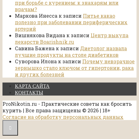
при борьбе с курением: к знахарям или
врачам?
Маркова Инесса
к записи
Питье какао
полезно при заболевании периферических
артерий
Вишнякова Видана
к записи
Центр выкупа
лекарств Boarishnik.ru
Савина Бажена
к записи
Диетолог назвала
лучшие продукты на столе диабетиков
Суворова Илона
к записи
Почему невзрачное
зернышко стало ключом от гипертонии, рака
и других болезней
КАРТА САЙТА
КОНТАКТЫ
ProNikotin.ru - Практические советы как бросить
курить | Все права защищены © 2026 | 18+
Согласие на обработку персональных данных