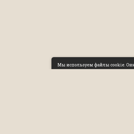
Мы используем файлы cookie. Он
помогают улучшать сайт и делать
удобнее.
Нажимая «Принять», вы соглашает
их использованием и передачей
данных сервису веб-аналитики. Е
нет — измените настройки браузе
покиньте сайт.
Политика обработки персональ
данных и политика cookie
Принять