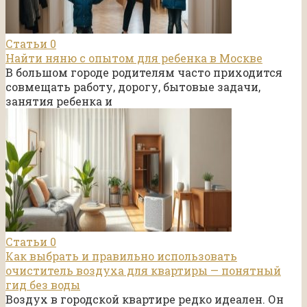
Статьи
0
Найти няню с опытом для ребенка в Москве
В большом городе родителям часто приходится
совмещать работу, дорогу, бытовые задачи,
занятия ребенка и
Статьи
0
Как выбрать и правильно использовать
очиститель воздуха для квартиры — понятный
гид без воды
Воздух в городской квартире редко идеален. Он