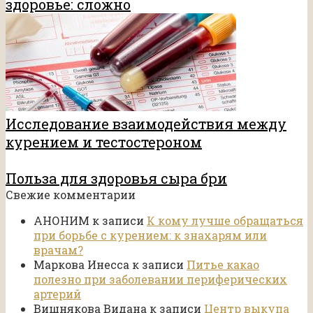
здоровье: сложно
Исследование взаимодействия между
курением и тестостероном
Польза для здоровья сыра бри
Свежие комментарии
АНОНИМ
к записи
К кому лучше обращаться
при борьбе с курением: к знахарям или
врачам?
Маркова Инесса
к записи
Питье какао
полезно при заболевании периферических
артерий
Вишнякова Видана
к записи
Центр выкупа