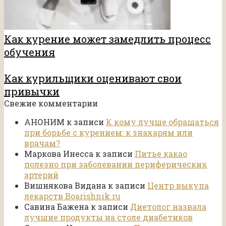
Как курение может замедлить процесс
обучения
Как курильщики оценивают свои
привычки
Свежие комментарии
АНОНИМ
к записи
К кому лучше обращаться
при борьбе с курением: к знахарям или
врачам?
Маркова Инесса
к записи
Питье какао
полезно при заболевании периферических
артерий
Вишнякова Видана
к записи
Центр выкупа
лекарств Boarishnik.ru
Савина Бажена
к записи
Диетолог назвала
лучшие продукты на столе диабетиков