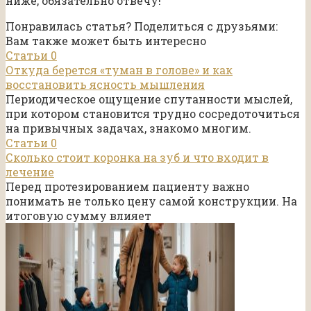
ниже, обязательно отвечу!
Понравилась статья? Поделиться с друзьями:
Вам также может быть интересно
Статьи
0
Откуда берется «туман в голове» и как
восстановить ясность мышления
Периодическое ощущение спутанности мыслей,
при котором становится трудно сосредоточиться
на привычных задачах, знакомо многим.
Статьи
0
Сколько стоит коронка на зуб и что входит в
лечение
Перед протезированием пациенту важно
понимать не только цену самой конструкции. На
итоговую сумму влияет