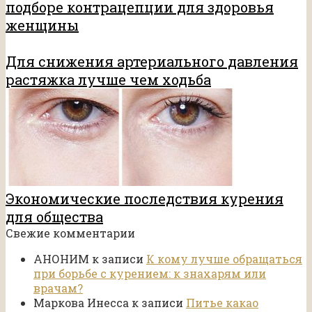
подборе контрацепции для здоровья
женщины
Для снижения артериального давления
растяжка лучше чем ходьба
Экономические последствия курения
для общества
Свежие комментарии
АНОНИМ
к записи
К кому лучше обращаться
при борьбе с курением: к знахарям или
врачам?
Маркова Инесса
к записи
Питье какао