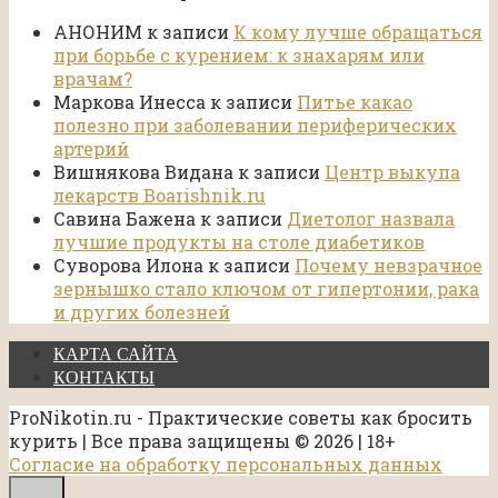
АНОНИМ
к записи
К кому лучше обращаться
при борьбе с курением: к знахарям или
врачам?
Маркова Инесса
к записи
Питье какао
полезно при заболевании периферических
артерий
Вишнякова Видана
к записи
Центр выкупа
лекарств Boarishnik.ru
Савина Бажена
к записи
Диетолог назвала
лучшие продукты на столе диабетиков
Суворова Илона
к записи
Почему невзрачное
зернышко стало ключом от гипертонии, рака
и других болезней
КАРТА САЙТА
КОНТАКТЫ
ProNikotin.ru - Практические советы как бросить
курить | Все права защищены © 2026 | 18+
Согласие на обработку персональных данных