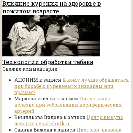
Влияние курения на здоровье в
пожилом возрасте
Технологии обработки табака
Свежие комментарии
АНОНИМ
к записи
К кому лучше обращаться
при борьбе с курением: к знахарям или
врачам?
Маркова Инесса
к записи
Питье какао
полезно при заболевании периферических
артерий
Вишнякова Видана
к записи
Центр выкупа
лекарств Boarishnik.ru
Савина Бажена
к записи
Диетолог назвала