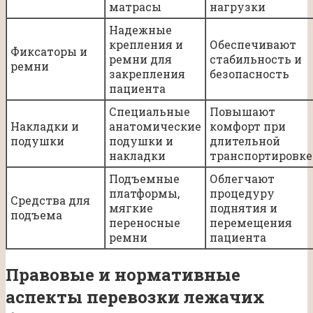
матрасы
нагрузки
Надежные
крепления и
Обеспечивают
Фиксаторы и
ремни для
стабильность и
ремни
закрепления
безопасность
пациента
Специальные
Повышают
Накладки и
анатомические
комфорт при
подушки
подушки и
длительной
накладки
транспортировке
Подъемные
Облегчают
платформы,
процедуру
Средства для
мягкие
поднятия и
подъема
переносные
перемещения
ремни
пациента
Правовые и нормативные
аспекты перевозки лежачих