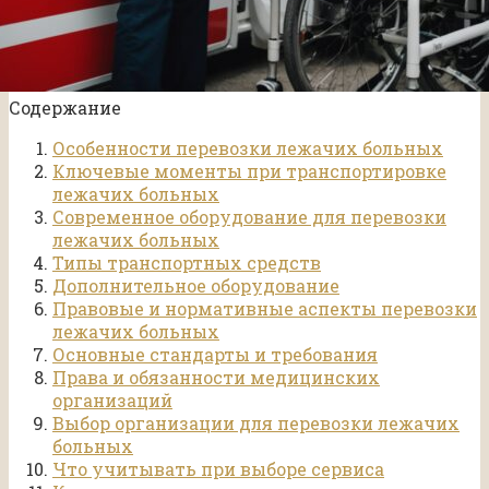
Содержание
Особенности перевозки лежачих больных
Ключевые моменты при транспортировке
лежачих больных
Современное оборудование для перевозки
лежачих больных
Типы транспортных средств
Дополнительное оборудование
Правовые и нормативные аспекты перевозки
лежачих больных
Основные стандарты и требования
Права и обязанности медицинских
организаций
Выбор организации для перевозки лежачих
больных
Что учитывать при выборе сервиса