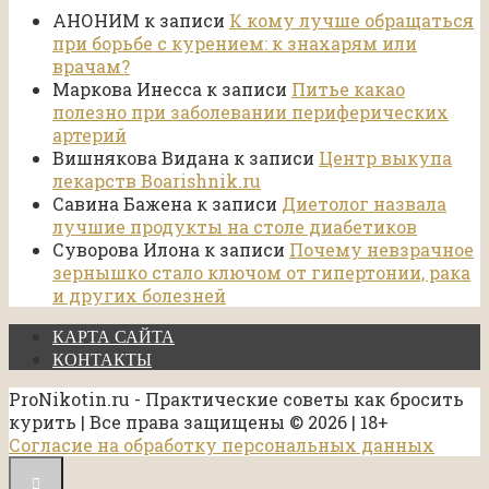
АНОНИМ
к записи
К кому лучше обращаться
при борьбе с курением: к знахарям или
врачам?
Маркова Инесса
к записи
Питье какао
полезно при заболевании периферических
артерий
Вишнякова Видана
к записи
Центр выкупа
лекарств Boarishnik.ru
Савина Бажена
к записи
Диетолог назвала
лучшие продукты на столе диабетиков
Суворова Илона
к записи
Почему невзрачное
зернышко стало ключом от гипертонии, рака
и других болезней
КАРТА САЙТА
КОНТАКТЫ
ProNikotin.ru - Практические советы как бросить
курить | Все права защищены © 2026 | 18+
Согласие на обработку персональных данных