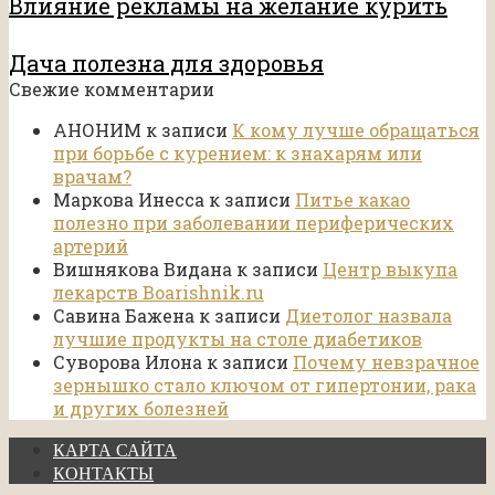
Влияние рекламы на желание курить
Дача полезна для здоровья
Свежие комментарии
АНОНИМ
к записи
К кому лучше обращаться
при борьбе с курением: к знахарям или
врачам?
Маркова Инесса
к записи
Питье какао
полезно при заболевании периферических
артерий
Вишнякова Видана
к записи
Центр выкупа
лекарств Boarishnik.ru
Савина Бажена
к записи
Диетолог назвала
лучшие продукты на столе диабетиков
Суворова Илона
к записи
Почему невзрачное
зернышко стало ключом от гипертонии, рака
и других болезней
КАРТА САЙТА
КОНТАКТЫ