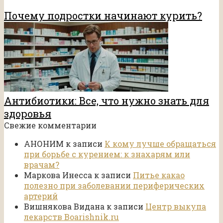
Почему подростки начинают курить?
Антибиотики: Все, что нужно знать для
здоровья
Свежие комментарии
АНОНИМ
к записи
К кому лучше обращаться
при борьбе с курением: к знахарям или
врачам?
Маркова Инесса
к записи
Питье какао
полезно при заболевании периферических
артерий
Вишнякова Видана
к записи
Центр выкупа
лекарств Boarishnik.ru