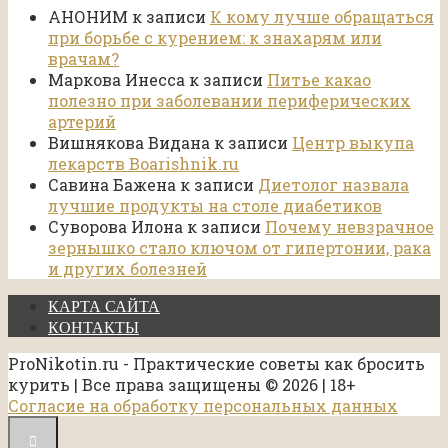
АНОНИМ
к записи
К кому лучше обращаться
при борьбе с курением: к знахарям или
врачам?
Маркова Инесса
к записи
Питье какао
полезно при заболевании периферических
артерий
Вишнякова Видана
к записи
Центр выкупа
лекарств Boarishnik.ru
Савина Бажена
к записи
Диетолог назвала
лучшие продукты на столе диабетиков
Суворова Илона
к записи
Почему невзрачное
зернышко стало ключом от гипертонии, рака
и других болезней
КАРТА САЙТА
КОНТАКТЫ
ProNikotin.ru - Практические советы как бросить
курить | Все права защищены © 2026 | 18+
Согласие на обработку персональных данных