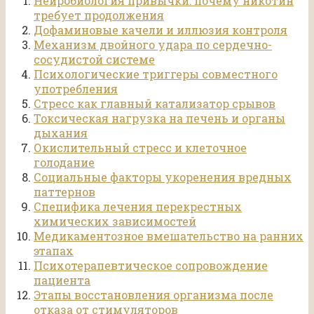
Нейробиология привычки: почему никотин
требует продолжения
Дофаминовые качели и иллюзия контроля
Механизм двойного удара по сердечно-
сосудистой системе
Психологические триггеры совместного
употребления
Стресс как главный катализатор срывов
Токсическая нагрузка на печень и органы
дыхания
Окислительный стресс и клеточное
голодание
Социальные факторы укоренения вредных
паттернов
Специфика лечения перекрестных
химических зависимостей
Медикаментозное вмешательство на ранних
этапах
Психотерапевтическое сопровождение
пациента
Этапы восстановления организма после
отказа от стимуляторов