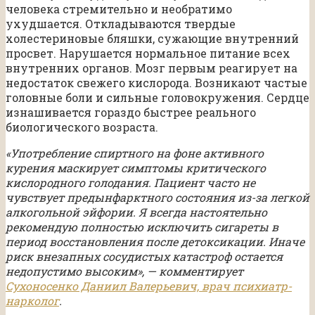
человека стремительно и необратимо
ухудшается. Откладываются твердые
холестериновые бляшки, сужающие внутренний
просвет. Нарушается нормальное питание всех
внутренних органов. Мозг первым реагирует на
недостаток свежего кислорода. Возникают частые
головные боли и сильные головокружения. Сердце
изнашивается гораздо быстрее реального
биологического возраста.
«Употребление спиртного на фоне активного
курения маскирует симптомы критического
кислородного голодания. Пациент часто не
чувствует предынфарктного состояния из-за легкой
алкогольной эйфории. Я всегда настоятельно
рекомендую полностью исключить сигареты в
период восстановления после детоксикации. Иначе
риск внезапных сосудистых катастроф остается
недопустимо высоким», — комментирует
Сухоносенко Даниил Валерьевич, врач психиатр-
нарколог
.