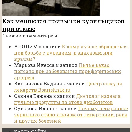
Как меняются привычки курильщиков
при отказе
Свежие комментарии
АНОНИМ
к записи
К кому лучше обращаться
при борьбе с курением: к знахарям или
врачам?
Маркова Инесса
к записи
Питье какао
полезно при заболевании периферических
артерий
Вишнякова Видана
к записи
Центр выкупа
лекарств Boarishnik.ru
Савина Бажена
к записи
Диетолог назвала
лучшие продукты на столе диабетиков
Суворова Илона
к записи
Почему невзрачное
зернышко стало ключом от гипертонии, рака
и других болезней
КАРТА САЙТА