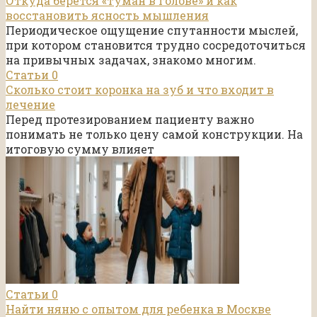
Откуда берется «туман в голове» и как
восстановить ясность мышления
Периодическое ощущение спутанности мыслей,
при котором становится трудно сосредоточиться
на привычных задачах, знакомо многим.
Статьи
0
Сколько стоит коронка на зуб и что входит в
лечение
Перед протезированием пациенту важно
понимать не только цену самой конструкции. На
итоговую сумму влияет
Статьи
0
Найти няню с опытом для ребенка в Москве