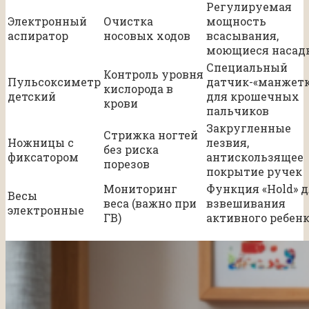
Регулируемая
Электронный
Очистка
мощность
аспиратор
носовых ходов
всасывания,
моющиеся насад
Специальный
Контроль уровня
Пульсоксиметр
датчик-«манжетк
кислорода в
детский
для крошечных
крови
пальчиков
Закругленные
Стрижка ногтей
Ножницы с
лезвия,
без риска
фиксатором
антискользящее
порезов
покрытие ручек
Мониторинг
Функция «Hold» 
Весы
веса (важно при
взвешивания
электронные
ГВ)
активного ребен