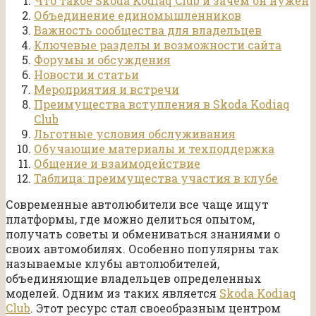
Что такое Skoda Kodiaq Club и зачем он нужен
Объединение единомышленников
Важность сообщества для владельцев
Ключевые разделы и возможности сайта
Форумы и обсуждения
Новости и статьи
Мероприятия и встречи
Преимущества вступления в Skoda Kodiaq
Club
Льготные условия обслуживания
Обучающие материалы и техподдержка
Общение и взаимодействие
Таблица: преимущества участия в клубе
Современные автолюбители все чаще ищут
платформы, где можно делиться опытом,
получать советы и обмениваться знаниями о
своих автомобилях. Особенно популярны так
называемые клубы автолюбителей,
объединяющие владельцев определенных
моделей. Одним из таких является
Skoda Kodiaq
Club
. Этот ресурс стал своеобразным центром