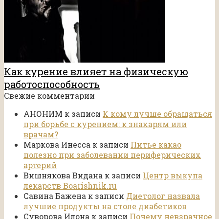
Как курение влияет на физическую
работоспособность
Свежие комментарии
АНОНИМ
к записи
К кому лучше обращаться
при борьбе с курением: к знахарям или
врачам?
Маркова Инесса
к записи
Питье какао
полезно при заболевании периферических
артерий
Вишнякова Видана
к записи
Центр выкупа
лекарств Boarishnik.ru
Савина Бажена
к записи
Диетолог назвала
лучшие продукты на столе диабетиков
Суворова Илона
к записи
Почему невзрачное