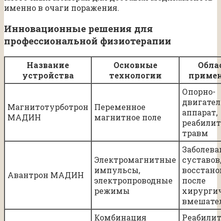
именно в очаги поражения.
Инновационные решения для
профессиональной физиотерапии
Название
Основные
Обла
устройства
технологии
приме
Опорно-
двигате
Магнитотурботрон
Переменное
аппарат,
МАДИН
магнитное поле
реабили
травм
Заболева
Электромагнитные
суставов
импульсы,
восстано
Авантрон МАДИН
электропроводные
после
режимы
хирурги
вмешате
Комбинация
Реабилит