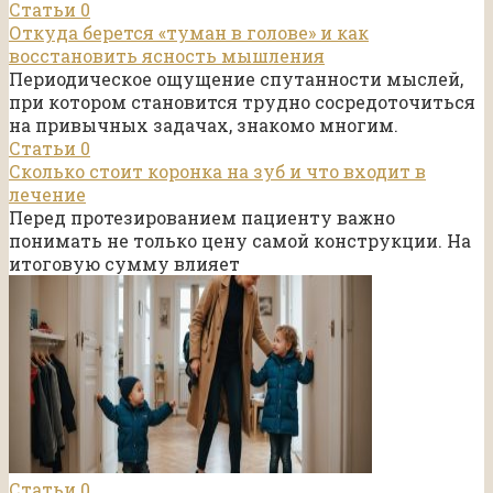
Статьи
0
Откуда берется «туман в голове» и как
восстановить ясность мышления
Периодическое ощущение спутанности мыслей,
при котором становится трудно сосредоточиться
на привычных задачах, знакомо многим.
Статьи
0
Сколько стоит коронка на зуб и что входит в
лечение
Перед протезированием пациенту важно
понимать не только цену самой конструкции. На
итоговую сумму влияет
Статьи
0