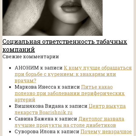
Социальная ответственность табачных
компаний
Свежие комментарии
АНОНИМ
к записи
К кому лучше обращаться
при борьбе с курением: к знахарям или
врачам?
Маркова Инесса
к записи
Питье какао
полезно при заболевании периферических
артерий
Вишнякова Видана
к записи
Центр выкупа
лекарств Boarishnik.ru
Савина Бажена
к записи
Диетолог назвала
лучшие продукты на столе диабетиков
Суворова Илона
к записи
Почему невзрачное