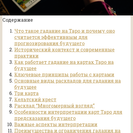
Содержание
Что такое гадание на Таро и почему оно
считается эффективным для
прогнозирования будущего
Исторический контекст и современные
практики
Как работает гадание на картах Таро на
будущее
Ключевые принципы работы с картами
Основные виды раскладов для гадания на
будущее
Три карта
Кельтский крест
Расклад “Многомерный взгляд”
Особенности интерпретации карт Таро для
предсказания будущего
Важные аспекты интерпретации
Преимущества и ограничения гадания на