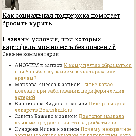
Как социальная поддержка помогает
бросить курить
Названы условия, при которых
картофель можно есть без опасений
Свежие комментарии
АНОНИМ
к записи
К кому лучше обращаться
при борьбе с курением: к знахарям или
врачам?
Маркова Инесса
к записи
Питье какао
полезно при заболевании периферических
артерий
Вишнякова Видана
к записи
Центр выкупа
лекарств Boarishnik.ru
Савина Бажена
к записи
Диетолог назвала
лучшие продукты на столе диабетиков
Суворова Илона
к записи
Почему невзрачное
зернышко стало ключом от гипертонии, рака