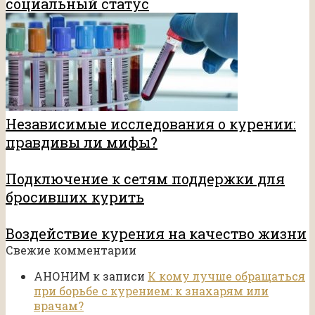
социальный статус
Независимые исследования о курении:
правдивы ли мифы?
Подключение к сетям поддержки для
бросивших курить
Воздействие курения на качество жизни
Свежие комментарии
АНОНИМ
к записи
К кому лучше обращаться
при борьбе с курением: к знахарям или
врачам?