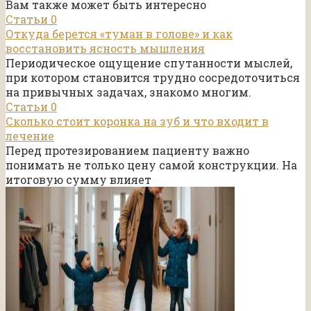
Вам также может быть интересно
Статьи
0
Откуда берется «туман в голове» и как
восстановить ясность мышления
Периодическое ощущение спутанности мыслей,
при котором становится трудно сосредоточиться
на привычных задачах, знакомо многим.
Статьи
0
Сколько стоит коронка на зуб и что входит в
лечение
Перед протезированием пациенту важно
понимать не только цену самой конструкции. На
итоговую сумму влияет