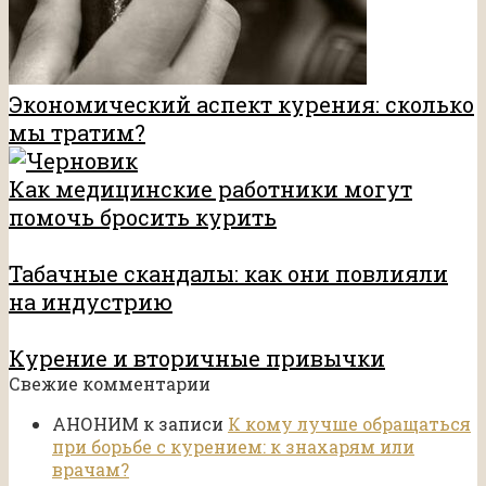
Экономический аспект курения: сколько
мы тратим?
Как медицинские работники могут
помочь бросить курить
Табачные скандалы: как они повлияли
на индустрию
Курение и вторичные привычки
Свежие комментарии
АНОНИМ
к записи
К кому лучше обращаться
при борьбе с курением: к знахарям или
врачам?