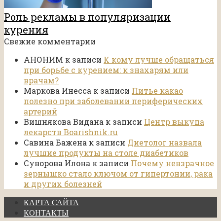
Роль рекламы в популяризации
курения
Свежие комментарии
АНОНИМ
к записи
К кому лучше обращаться
при борьбе с курением: к знахарям или
врачам?
Маркова Инесса
к записи
Питье какао
полезно при заболевании периферических
артерий
Вишнякова Видана
к записи
Центр выкупа
лекарств Boarishnik.ru
Савина Бажена
к записи
Диетолог назвала
лучшие продукты на столе диабетиков
Суворова Илона
к записи
Почему невзрачное
зернышко стало ключом от гипертонии, рака
и других болезней
КАРТА САЙТА
КОНТАКТЫ