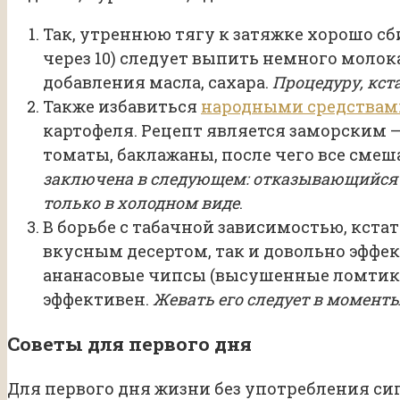
Так, утреннюю тягу к затяжке хорошо сб
через 10) следует выпить немного молока
добавления масла, сахара.
Процедуру, кст
Также избавиться
народными средствам
картофеля. Рецепт является заморским 
томаты, баклажаны, после чего все сме
заключена в следующем: отказывающийся 
только в холодном виде
.
В борьбе с табачной зависимостью, кста
вкусным десертом, так и довольно эффе
ананасовые чипсы (высушенные ломтики 
эффективен.
Жевать его следует в моменты
Советы для первого дня
Для первого дня жизни без употребления си