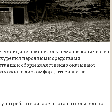
ой медицине накопилось немалое количество
т курения народными средствами
етания и сборы качественно оказывают
озможные дискомфорт, отвечают за
о употреблять сигареты стал относительно