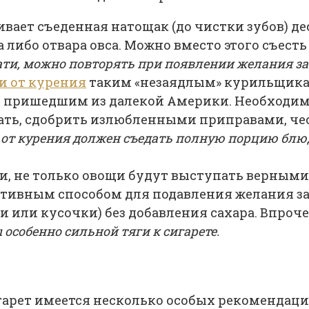
ивает съеденная натощак (до чистки зубов) де
 либо отвара овса. Можно вместо этого съесть 
ати, можно повторять при появлении желания зак
и от курения
таким «незаядлым» курильщикам
– пришедшим из далекой Америки. Необходимо
шать, сдобрить излюбленными приправами, че
от курения должен съедать полную порцию блю
ти, не только овощи будут выступать верными
ктивным способом для подавления желания за
или кусочки) без добавления сахара. Впроче
 особенно сильной тяги к сигарете.
гарет имеется несколько особых рекомендаци