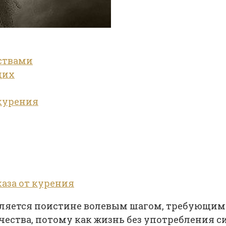
ствами
щих
 курения
каза от курения
вляется поистине волевым шагом, требующим 
ества, потому как жизнь без употребления си