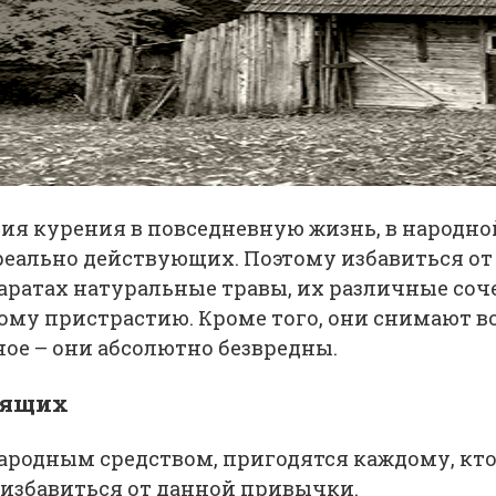
ния курения в повседневную жизнь, в народн
 реально действующих. Поэтому избавиться о
аратах натуральные травы, их различные соч
му пристрастию. Кроме того, они снимают в
ое – они абсолютно безвредны.
рящих
народным средством, пригодятся каждому, кт
т избавиться от данной привычки.