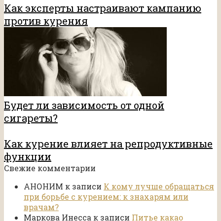
Как эксперты настраивают кампанию
против курения
Будет ли зависимость от одной
сигареты?
Как курение влияет на репродуктивные
функции
Свежие комментарии
АНОНИМ
к записи
К кому лучше обращаться
при борьбе с курением: к знахарям или
врачам?
Маркова Инесса
к записи
Питье какао