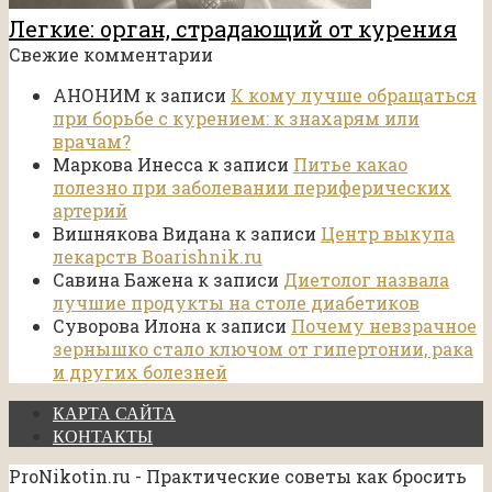
Легкие: орган, страдающий от курения
Свежие комментарии
АНОНИМ
к записи
К кому лучше обращаться
при борьбе с курением: к знахарям или
врачам?
Маркова Инесса
к записи
Питье какао
полезно при заболевании периферических
артерий
Вишнякова Видана
к записи
Центр выкупа
лекарств Boarishnik.ru
Савина Бажена
к записи
Диетолог назвала
лучшие продукты на столе диабетиков
Суворова Илона
к записи
Почему невзрачное
зернышко стало ключом от гипертонии, рака
и других болезней
КАРТА САЙТА
КОНТАКТЫ
ProNikotin.ru - Практические советы как бросить