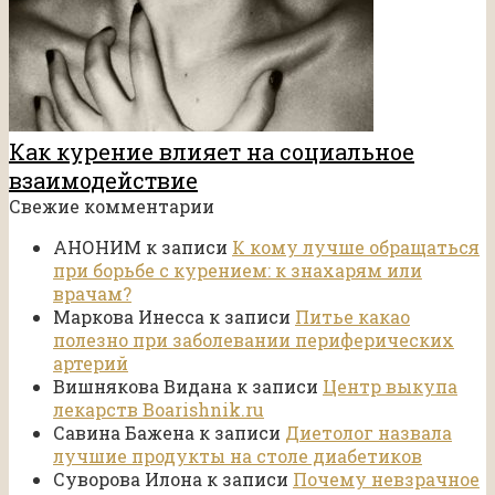
Как курение влияет на социальное
взаимодействие
Свежие комментарии
АНОНИМ
к записи
К кому лучше обращаться
при борьбе с курением: к знахарям или
врачам?
Маркова Инесса
к записи
Питье какао
полезно при заболевании периферических
артерий
Вишнякова Видана
к записи
Центр выкупа
лекарств Boarishnik.ru
Савина Бажена
к записи
Диетолог назвала
лучшие продукты на столе диабетиков
Суворова Илона
к записи
Почему невзрачное