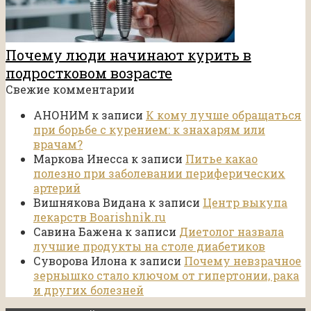
Почему люди начинают курить в
подростковом возрасте
Свежие комментарии
АНОНИМ
к записи
К кому лучше обращаться
при борьбе с курением: к знахарям или
врачам?
Маркова Инесса
к записи
Питье какао
полезно при заболевании периферических
артерий
Вишнякова Видана
к записи
Центр выкупа
лекарств Boarishnik.ru
Савина Бажена
к записи
Диетолог назвала
лучшие продукты на столе диабетиков
Суворова Илона
к записи
Почему невзрачное
зернышко стало ключом от гипертонии, рака
и других болезней