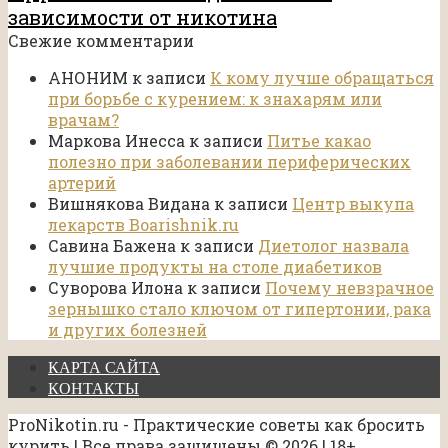
зависимости от никотина
Свежие комментарии
АНОНИМ
к записи
К кому лучше обращаться
при борьбе с курением: к знахарям или
врачам?
Маркова Инесса
к записи
Питье какао
полезно при заболевании периферических
артерий
Вишнякова Видана
к записи
Центр выкупа
лекарств Boarishnik.ru
Савина Бажена
к записи
Диетолог назвала
лучшие продукты на столе диабетиков
Суворова Илона
к записи
Почему невзрачное
зернышко стало ключом от гипертонии, рака
и других болезней
КАРТА САЙТА
КОНТАКТЫ
ProNikotin.ru - Практические советы как бросить
курить | Все права защищены © 2026 | 18+