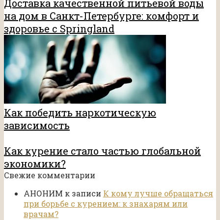
Доставка качественной питьевой воды
на дом в Санкт-Петербурге: комфорт и
здоровье с Springland
Как победить наркотическую
зависимость
Как курение стало частью глобальной
экономики?
Свежие комментарии
АНОНИМ
к записи
К кому лучше обращаться
при борьбе с курением: к знахарям или
врачам?