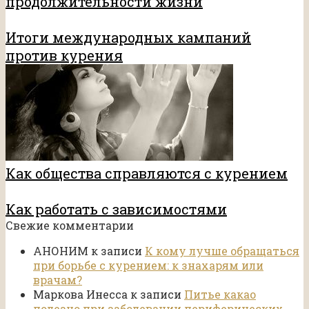
продолжительности жизни
Итоги международных кампаний
против курения
Как общества справляются с курением
Как работать с зависимостями
Свежие комментарии
АНОНИМ
к записи
К кому лучше обращаться
при борьбе с курением: к знахарям или
врачам?
Маркова Инесса
к записи
Питье какао
полезно при заболевании периферических