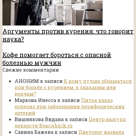
Аргументы против курения: что говорит
наука?
Кофе помогает бороться с опасной
болезнью мужчин
Свежие комментарии
АНОНИМ
к записи
К кому лучше обращаться
при борьбе с курением: к знахарям или
врачам?
Маркова Инесса
к записи
Питье какао
полезно при заболевании периферических
артерий
Вишнякова Видана
к записи
Центр выкупа
лекарств Boarishnik.ru
Савина Бажена
к записи
Диетолог назвала