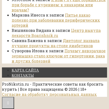
при борьбе с курением: к знахарям или
врачам?
Маркова Инесса
к записи
Питье какао
полезно при заболевании периферических
артерий
Вишнякова Видана
к записи
Центр выкупа
лекарств Boarishnik.ru
Савина Бажена
к записи
Диетолог назвала
лучшие продукты на столе диабетиков
Суворова Илона
к записи
Почему невзрачное
зернышко стало ключом от гипертонии, рака
и других болезней
КАРТА САЙТА
КОНТАКТЫ
ProNikotin.ru - Практические советы как бросить
курить | Все права защищены © 2026 | 18+
Согласие на обработку персональных данных