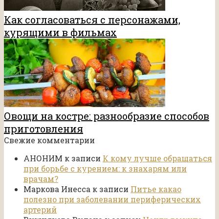
Как согласоваться с персонажами,
курящими в фильмах
Овощи на костре: разнообразие способов
приготовления
Свежие комментарии
АНОНИМ
к записи
К кому лучше обращаться
при борьбе с курением: к знахарям или
врачам?
Маркова Инесса
к записи
Питье какао
полезно при заболевании периферических
артерий