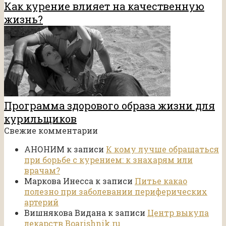
Как курение влияет на качественную
жизнь?
Программа здорового образа жизни для
курильщиков
Свежие комментарии
АНОНИМ
к записи
К кому лучше обращаться
при борьбе с курением: к знахарям или
врачам?
Маркова Инесса
к записи
Питье какао
полезно при заболевании периферических
артерий
Вишнякова Видана
к записи
Центр выкупа
лекарств Boarishnik.ru