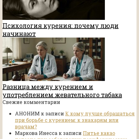
Психология курения: почему люди
начинают
Разница между курением и
употреблением жевательного табака
Свежие комментарии
АНОНИМ
к записи
К кому лучше обращаться
при борьбе с курением: к знахарям или
врачам?
Маркова Инесса
к записи
Питье какао