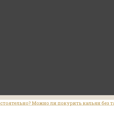
остоятельно? Можно ли покурить кальян без т