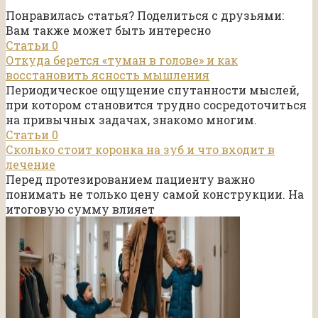
Понравилась статья? Поделиться с друзьями:
Вам также может быть интересно
Статьи
0
Откуда берется «туман в голове» и как
восстановить ясность мышления
Периодическое ощущение спутанности мыслей,
при котором становится трудно сосредоточиться
на привычных задачах, знакомо многим.
Статьи
0
Сколько стоит коронка на зуб и что входит в
лечение
Перед протезированием пациенту важно
понимать не только цену самой конструкции. На
итоговую сумму влияет