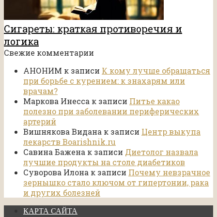
Сигареты: краткая противоречия и
логика
Свежие комментарии
АНОНИМ
к записи
К кому лучше обращаться
при борьбе с курением: к знахарям или
врачам?
Маркова Инесса
к записи
Питье какао
полезно при заболевании периферических
артерий
Вишнякова Видана
к записи
Центр выкупа
лекарств Boarishnik.ru
Савина Бажена
к записи
Диетолог назвала
лучшие продукты на столе диабетиков
Суворова Илона
к записи
Почему невзрачное
зернышко стало ключом от гипертонии, рака
и других болезней
КАРТА САЙТА