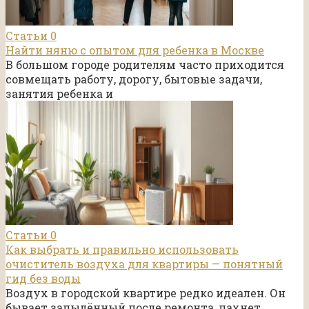
Статьи
0
Найти няню с опытом для ребенка в Москве
В большом городе родителям часто приходится
совмещать работу, дорогу, бытовые задачи,
занятия ребенка и
Статьи
0
Как выбрать и правильно использовать
очиститель воздуха для квартиры — понятный
гид без воды
Воздух в городской квартире редко идеален. Он
бывает запылённый после ремонта, пахнет