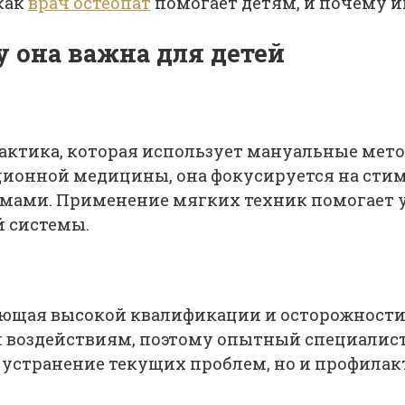
 как
врач остеопат
помогает детям, и почему и
у она важна для детей
рактика, которая использует мануальные мет
иционной медицины, она фокусируется на сти
томами. Применение мягких техник помогает 
й системы.
бующая высокой квалификации и осторожности.
м воздействиям, поэтому опытный специалис
о устранение текущих проблем, но и профилак