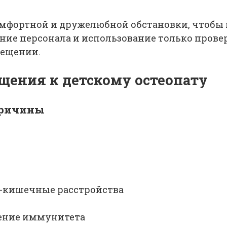
омфортной и дружелюбной обстановки, чтобы 
ение персонала и использование только пров
сещении.
щения к детскому остеопату
причины
-кишечные расстройства
жение иммунитета