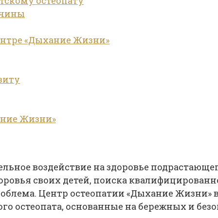
тскому остеопату
ичины
ентре «Дыхание Жизни»
зиту
ание Жизни»
льное воздействие на здоровье подрастающег
оровья своих детей, поиска квалифицирован
облема. Центр остеопатии «Дыхание Жизни» в
ого остеопата, основанные на бережных и безо