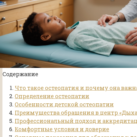
Содержание
Что такое остеопатия и почему она важн
Определение остеопатии
Особенности детской остеопатии
Преимущества обращения в центр «Дых
Профессиональный подход и аккредита
Комфортные условия и доверие