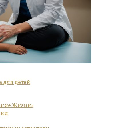
а для детей
ание Жизни»
ции