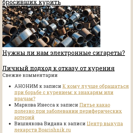
бросивших курить
Нужны ли нам электронные сигареты?
Личный подход к отказу от курения
Свежие комментарии
АНОНИМ
к записи
К кому лучше обращаться
при борьбе с курением: к знахарям или
врачам?
Маркова Инесса
к записи
Питье какао
полезно при заболевании периферических
артерий
Вишнякова Видана
к записи
Центр выкупа
лекарств Boarishnik.ru