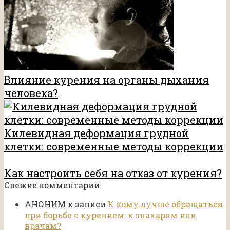
Влияние курения на органы дыхания
человека?
Килевидная деформация грудной
клетки: современные методы коррекции
Как настроить себя на отказ от курения?
Свежие комментарии
АНОНИМ
к записи
К кому лучше обращаться
при борьбе с курением: к знахарям или
врачам?