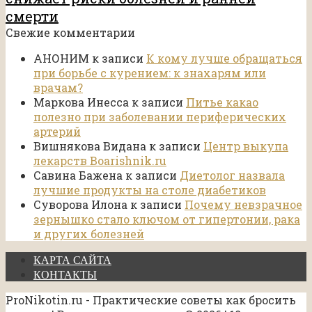
смерти
Свежие комментарии
АНОНИМ
к записи
К кому лучше обращаться
при борьбе с курением: к знахарям или
врачам?
Маркова Инесса
к записи
Питье какао
полезно при заболевании периферических
артерий
Вишнякова Видана
к записи
Центр выкупа
лекарств Boarishnik.ru
Савина Бажена
к записи
Диетолог назвала
лучшие продукты на столе диабетиков
Суворова Илона
к записи
Почему невзрачное
зернышко стало ключом от гипертонии, рака
и других болезней
КАРТА САЙТА
КОНТАКТЫ
ProNikotin.ru - Практические советы как бросить