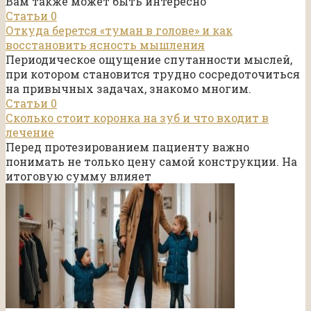
Вам также может быть интересно
Статьи
0
Откуда берется «туман в голове» и как
восстановить ясность мышления
Периодическое ощущение спутанности мыслей,
при котором становится трудно сосредоточиться
на привычных задачах, знакомо многим.
Статьи
0
Сколько стоит коронка на зуб и что входит в
лечение
Перед протезированием пациенту важно
понимать не только цену самой конструкции. На
итоговую сумму влияет