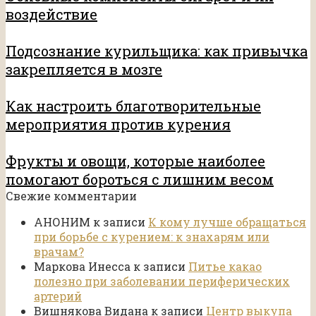
воздействие
Подсознание курильщика: как привычка
закрепляется в мозге
Как настроить благотворительные
мероприятия против курения
Фрукты и овощи, которые наиболее
помогают бороться с лишним весом
Свежие комментарии
АНОНИМ
к записи
К кому лучше обращаться
при борьбе с курением: к знахарям или
врачам?
Маркова Инесса
к записи
Питье какао
полезно при заболевании периферических
артерий
Вишнякова Видана
к записи
Центр выкупа