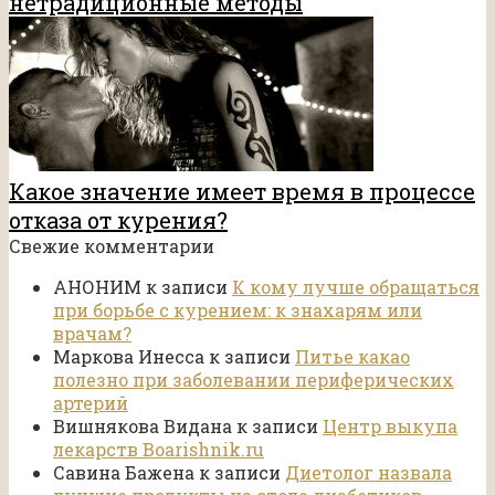
нетрадиционные методы
Какое значение имеет время в процессе
отказа от курения?
Свежие комментарии
АНОНИМ
к записи
К кому лучше обращаться
при борьбе с курением: к знахарям или
врачам?
Маркова Инесса
к записи
Питье какао
полезно при заболевании периферических
артерий
Вишнякова Видана
к записи
Центр выкупа
лекарств Boarishnik.ru
Савина Бажена
к записи
Диетолог назвала