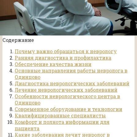
Содержание
Почему важно обращаться к неврологу
Ранняя диагностика и профилактика
Обеспечение качества жизни
Основные направления работы невролога в
Одинцово
Диагностика неврологических заболеваний
Лечение неврологических заболеваний
Особенности неврологического центра в
Одинцово
Современное оборудование и технологии
Квалифицированные специалисты
Комфорт и полнота информации для
пациента
Какие заболевания лечит невролог в