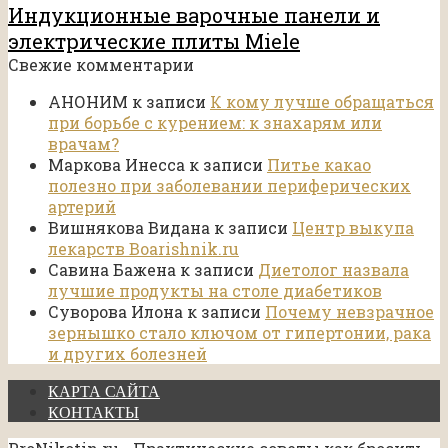
Индукционные варочные панели и
электрические плиты Miele
Свежие комментарии
АНОНИМ
к записи
К кому лучше обращаться
при борьбе с курением: к знахарям или
врачам?
Маркова Инесса
к записи
Питье какао
полезно при заболевании периферических
артерий
Вишнякова Видана
к записи
Центр выкупа
лекарств Boarishnik.ru
Савина Бажена
к записи
Диетолог назвала
лучшие продукты на столе диабетиков
Суворова Илона
к записи
Почему невзрачное
зернышко стало ключом от гипертонии, рака
и других болезней
КАРТА САЙТА
КОНТАКТЫ