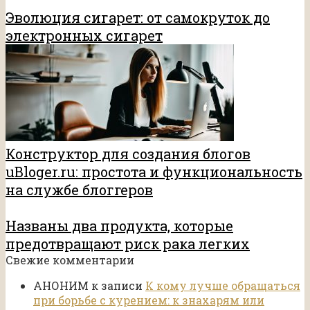
Эволюция сигарет: от самокруток до
электронных сигарет
Конструктор для создания блогов
uBloger.ru: простота и функциональность
на службе блоггеров
Названы два продукта, которые
предотвращают риск рака легких
Свежие комментарии
АНОНИМ
к записи
К кому лучше обращаться
при борьбе с курением: к знахарям или