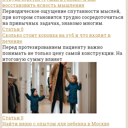
восстановить ясность мышления
Периодическое ощущение спутанности мыслей,
при котором становится трудно сосредоточиться
на привычных задачах, знакомо многим.
Статьи
0
Сколько стоит коронка на зуб и что входит в
лечение
Перед протезированием пациенту важно
понимать не только цену самой конструкции. На
итоговую сумму влияет
Статьи
0
Найти няню с опытом для ребенка в Москве