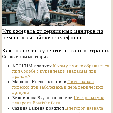
Что ожидать от сервисных центров по
ремонту китайских телефонов
Как говорят о курении в разных странах
Свежие комментарии
АНОНИМ
к записи
К кому лучше обращаться
при борьбе с курением: к знахарям или
врачам?
Маркова Инесса
к записи
Питье какао
полезно при заболевании периферических
артерий
Вишнякова Видана
к записи
Центр выкупа
лекарств Boarishnik.ru
Савина Бажена
к записи
Диетолог назвала